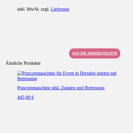
inkl. MwSt. zzgl.
Lieferung
AUF DIE ANGEBOTSLISTE
Ähnliche Produkte
Dieses
Produkt
weist
Popcornmaschine inkl. Zutaten und Betreuung
mehrere
Varianten
445,00
€
auf.
Die
Optionen
können
auf
der
Produktseite