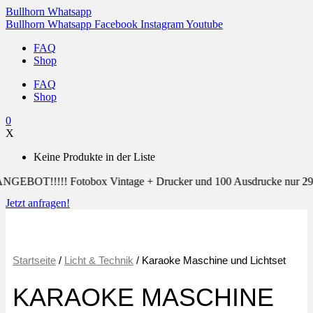
Zum
Bullhorn
Whatsapp
Inhalt
Bullhorn
Whatsapp
Facebook
Instagram
Youtube
springen
FAQ
Shop
FAQ
Shop
0
X
Keine Produkte in der Liste
!!!! Fotobox Vintage + Drucker und 100 Ausdrucke nur 299€
Jetzt anfragen!
Startseite
/
Licht & Technik
/ Karaoke Maschine und Lichtset
KARAOKE MASCHINE