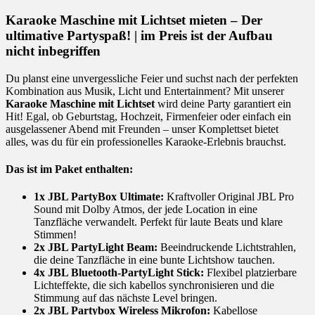
Karaoke Maschine mit Lichtset mieten – Der
ultimative Partyspaß! | im Preis ist der Aufbau
nicht inbegriffen
Du planst eine unvergessliche Feier und suchst nach der perfekten
Kombination aus Musik, Licht und Entertainment? Mit unserer
Karaoke Maschine mit Lichtset
wird deine Party garantiert ein
Hit! Egal, ob Geburtstag, Hochzeit, Firmenfeier oder einfach ein
ausgelassener Abend mit Freunden – unser Komplettset bietet
alles, was du für ein professionelles Karaoke-Erlebnis brauchst.
Das ist im Paket enthalten:
1x JBL PartyBox Ultimate:
Kraftvoller Original JBL Pro
Sound mit Dolby Atmos, der jede Location in eine
Tanzfläche verwandelt. Perfekt für laute Beats und klare
Stimmen!
2x JBL PartyLight Beam:
Beeindruckende Lichtstrahlen,
die deine Tanzfläche in eine bunte Lichtshow tauchen.
4x JBL Bluetooth-PartyLight Stick:
Flexibel platzierbare
Lichteffekte, die sich kabellos synchronisieren und die
Stimmung auf das nächste Level bringen.
2x JBL Partybox Wireless Mikrofon:
Kabellose