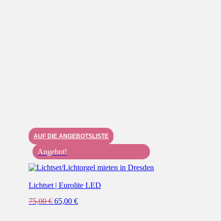
AUF DIE ANGEBOTSLISTE
Angebot!
Lichtset | Eurolite LED
Ursprünglicher
Aktueller
75,00
€
65,00
€
Preis
Preis
war:
ist: